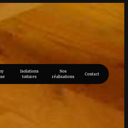
ny
Isolations
Nos
Contact
use
toitures
réalisations