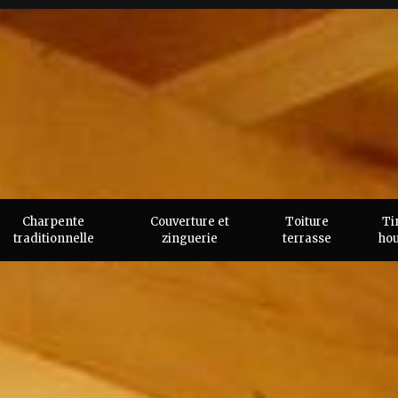
Charpente
Couverture et
Toiture
Ti
traditionnelle
zinguerie
terrasse
ho