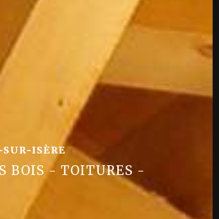
nte
-SUR-ISÈRE
S BOIS - TOITURES -