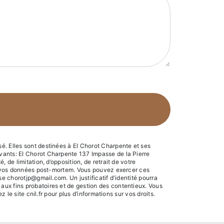
é. Elles sont destinées à EI Chorot Charpente et ses
vants: EI Chorot Charpente 137 Impasse de la Pierre
de limitation, d’opposition, de retrait de votre
 de vos données post-mortem. Vous pouvez exercer ces
e chorotjp@gmail.com. Un justificatif d'identité pourra
aux fins probatoires et de gestion des contentieux. Vous
z le site cnil.fr pour plus d’informations sur vos droits.