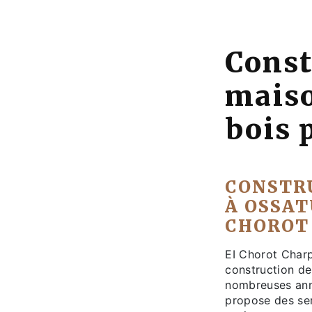
Const
maiso
bois 
CONSTR
À OSSATU
CHOROT
EI Chorot Charp
construction de
nombreuses ann
propose des ser