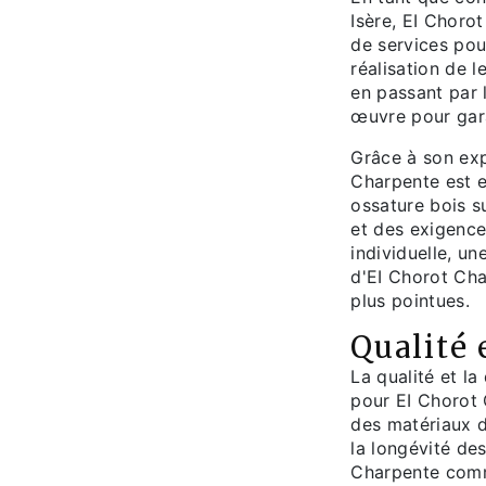
Isère, EI Chor
de services pou
réalisation de l
en passant par l
œuvre pour garan
Grâce à son exp
Charpente est e
ossature bois s
et des exigence
individuelle, un
d'EI Chorot Cha
plus pointues.
Qualité 
La qualité et la
pour EI Chorot 
des matériaux de
la longévité de
Charpente comm