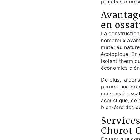
projets sur mes
Avantage
en ossat
La construction
nombreux avanta
matériau naturel
écologique. En 
isolant thermiq
économies d'éne
De plus, la cons
permet une gran
maisons à ossat
acoustique, ce 
bien-être des o
Services
Chorot 
En tant que con