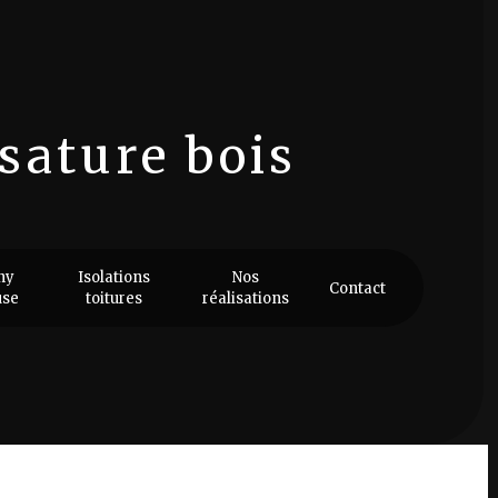
sature bois
 bois
ny
Isolations
Nos
Contact
use
toitures
réalisations