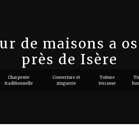
ur de maisons a os
près de Isère
tructeur de maisons a ossature
Charpente
Couverture et
Toiture
Ti
traditionnelle
zinguerie
terrasse
ho