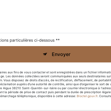
tions particulières ci-dessous **
Envoyer
s aux fins de vous contacter et sont enregistrées dans un fichier informatis
sage. Les données collectées seront communiquées aux seuls destinataires sui
us disposez de droits d’accès, de rectification, d’effacement, de portabilité, 
réclamation auprès d’une autorité de contrôle, ainsi que d’organiser le sort
rre Aigue 38210 Saint-Quentin-sur-Isère ou par courrier électronique à l'adress
a période de prise de contact puis pendant la durée de prescription légale 
au démarchage téléphonique, disponible à cette adresse:
Bloctel.gouv.fr
. Consulte