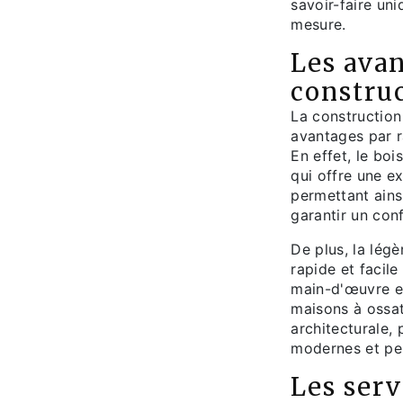
savoir-faire uni
mesure.
Les avan
construc
La construction
avantages par r
En effet, le boi
qui offre une e
permettant ains
garantir un con
De plus, la lég
rapide et facile
main-d'œuvre et 
maisons à ossat
architecturale,
modernes et per
Les serv