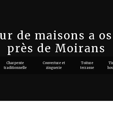
ur de maisons a os
près de Moirans
tructeur de maisons a ossature
Charpente
Couverture et
Toiture
Ti
traditionnelle
zinguerie
terrasse
ho