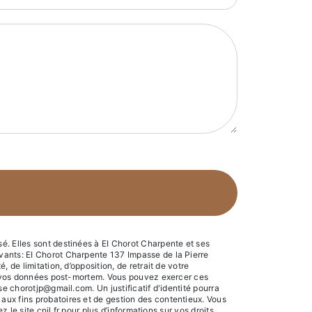
é. Elles sont destinées à EI Chorot Charpente et ses
vants: EI Chorot Charpente 137 Impasse de la Pierre
de limitation, d’opposition, de retrait de votre
 de vos données post-mortem. Vous pouvez exercer ces
e chorotjp@gmail.com. Un justificatif d'identité pourra
aux fins probatoires et de gestion des contentieux. Vous
z le site cnil.fr pour plus d’informations sur vos droits.