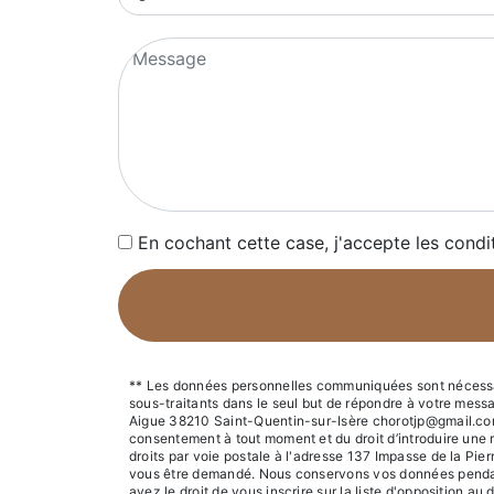
En cochant cette case, j'accepte les condi
** Les données personnelles communiquées sont nécessaire
sous-traitants dans le seul but de répondre à votre mes
Aigue 38210 Saint-Quentin-sur-Isère chorotjp@gmail.com. Vo
consentement à tout moment et du droit d’introduire une 
droits par voie postale à l'adresse 137 Impasse de la Pie
vous être demandé. Nous conservons vos données pendant l
avez le droit de vous inscrire sur la liste d'opposition 