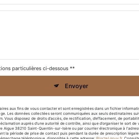
tions particulières ci-dessous **
Envoyer
s aux fins de vous contacter et sont enregistrées dans un fichier informatis
sage. Les données collectées seront communiquées aux seuls destinataires sui
us disposez de droits d’accès, de rectification, d’effacement, de portabilité, 
réclamation auprès d’une autorité de contrôle, ainsi que d’organiser le sort
rre Aigue 38210 Saint-Quentin-sur-Isère ou par courrier électronique à l'adress
a période de prise de contact puis pendant la durée de prescription légale 
au démarchage téléphonique, disponible à cette adresse:
Bloctel.gouv.fr
. Consulte