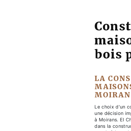
Const
maiso
bois 
LA CON
MAISONS
MOIRAN
Le choix d'un c
une décision im
à Moirans. EI C
dans la constru