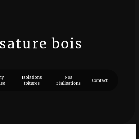
sature bois
 bois
ny
Isolations
Nos
Contact
use
toitures
réalisations